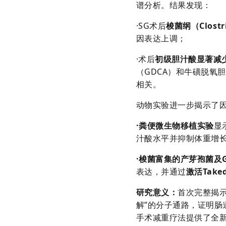
谱分析。结果发现：
·
SG术后
梭菌纲（Clos
因表达上调；
·术后
初级胆汁酸显著减少
（GDCA）和牛磺脱氧
相关。
动物实验进一步揭示了
·
粪便微生物移植实验
显
汁酸水平并抑制体重增
·
梭菌富集的产芽孢菌及G
表达，并通过
激活
Tak
研究意义
：
首次完整揭示
解”的分子通路，证明
手术减重疗法提供了全