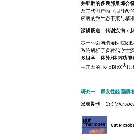
并肥胖的多囊卵巢综合征
及其代谢产物（胆汁酸
疾病的微生态干预与精
深耕肠道－代谢
疾病
：
零一生命与瑞金医院团
系统解析了多种代谢性
多组学
－体外/体内功能
®
主开发的HoloBioX
技
研究一：原发性醛固酮
发表期刊
：
Gut Microbe