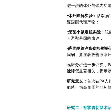
进一步的体外与体内功
·
体外降解实验
：
活泼瘤
醛固酮代谢产物；
·
无菌小鼠定植实验
：
该
下游靶基因的表达；
·
醛固酮输注疾病模型验
固酮，并显著改善收缩
临床分析进一步证实，P
险降低
显著相关，提示该
研究意义
：
首次在PA
能菌，为高血压的非药
研究二：袖状胃切除术